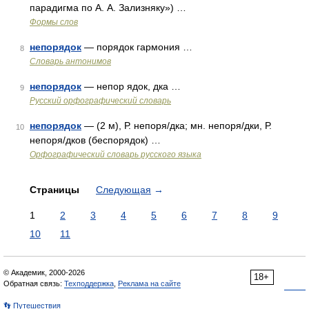
парадигма по А. А. Зализняку») …
Формы слов
непорядок
— порядок гармония …
8
Словарь антонимов
непорядок
— непор ядок, дка …
9
Русский орфографический словарь
непорядок
— (2 м), Р. непоря/дка; мн. непоря/дки, Р.
10
непоря/дков (беспорядок) …
Орфографический словарь русского языка
Страницы
Следующая
→
1
2
3
4
5
6
7
8
9
10
11
© Академик, 2000-2026
18+
Обратная связь:
Техподдержка
,
Реклама на сайте
👣 Путешествия