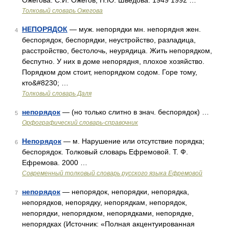
Ожегова. С.И. Ожегов, Н.Ю. Шведова. 1949 1992 …
Толковый словарь Ожегова
НЕПОРЯДОК
— муж. непорядки мн. непорядня жен.
4
беспорядок, беспорядки, неустройство, разладица,
расстройство, бестолочь, неурядица. Жить непорядком,
беспутно. У них в доме непорядня, плохое хозяйство.
Порядком дом стоит, непорядком содом. Горе тому,
кто&#8230; …
Толковый словарь Даля
непорядок
— (но только слитно в знач. беспорядок) …
5
Орфографический словарь-справочник
Непорядок
— м. Нарушение или отсутствие порядка;
6
беспорядок. Толковый словарь Ефремовой. Т. Ф.
Ефремова. 2000 …
Современный толковый словарь русского языка Ефремовой
непорядок
— непорядок, непорядки, непорядка,
7
непорядков, непорядку, непорядкам, непорядок,
непорядки, непорядком, непорядками, непорядке,
непорядках (Источник: «Полная акцентуированная